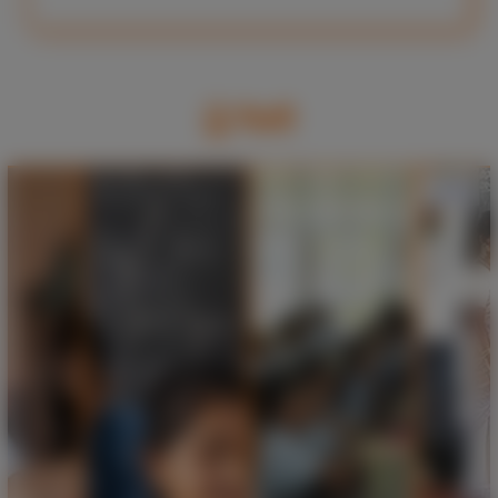
WP-45330/2025 सुश्री तरन्नुम बानो
पिता श्री लाल मियांवार्ड नम्बर 15 किडी,
सिल्ली खाना गली सिरोंज जिला विदिशा
गैलरी
म.प्र. का Speaking Order (
15/06/2026 )
620-621
अनुभव प्रमाण पत्र जारी करने के संबंध
में। ( 15/06/2026 )
613-614
शैक्षणिक सत्र 2026-27 मे अतिथि
शिक्षक आमंत्रण हेतु आवेदकों द्वारा
पंजीयन की जानकारी मे अद्यतन एवं